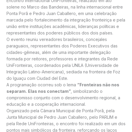
Encontro Internacional UniFronteiras, realizado em ato
solene no Marco das Bandeiras, na linha internacional entre
Ponta Porã e Pedro Juan Caballero, em uma celebração
marcada pelo fortalecimento da integração fronteiriça e pela
união entre instituições acadêmicas, lideranças políticas e
representantes dos poderes públicos dos dois países.
O evento reuniu vereadores brasileiros, concejales
paraguaios, representantes dos Poderes Executivos das
cidades-gêmeas, além de uma importante delegação
formada por reitores, professores e integrantes da Rede
UniFronteiras, coordenados pela UNILA (Universidade de
Integração Latino-Americana), sediada na fronteira de Foz
do Iguaçu com Ciudad del Este.
A programação ocorreu sob o lema
“Fronteiras não nos
separam.
Elas nos conectam”
, simbolizando o
compromisso conjunto com o desenvolvimento regional, a
educação e a cooperação internacional.
Organizado pela Câmara Municipal de Ponta Porã, pela
Junta Municipal de Pedro Juan Caballero, pelo PARLIM e
pela Rede UniFronteiras, o encontro foi realizado em um dos
pontos mais simbólicos da fronteira, reforçando os laços