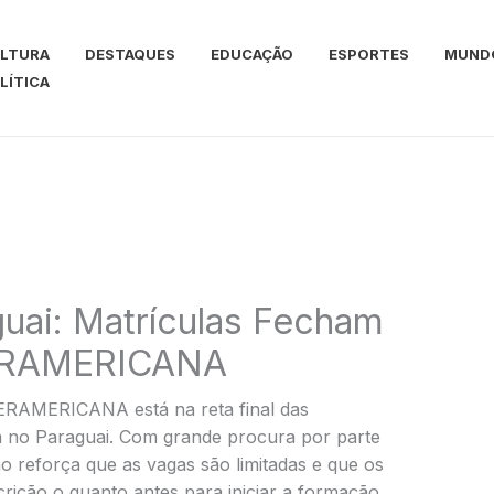
LTURA
DESTAQUES
EDUCAÇÃO
ESPORTES
MUND
LÍTICA
uai: Matrículas Fecham
TERAMERICANA
ERAMERICANA está na reta final das
a no Paraguai. Com grande procura por parte
ção reforça que as vagas são limitadas e que os
crição o quanto antes para iniciar a formação