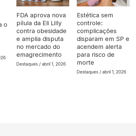
FDA aprova nova
Estética sem
pílula da Eli Lilly
controle:
a o
contra obesidade
complicações
á
e amplia disputa
disparam em SP e
no mercado do
acendem alerta
emagrecimento
para risco de
2026
morte
Destaques
/
abril 1, 2026
Destaques
/
abril 1, 2026