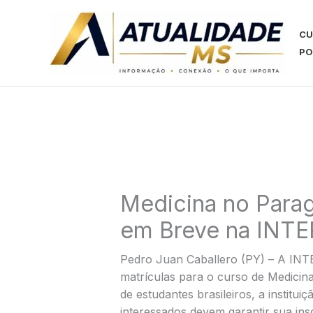
Ir
para
CU
o
PO
conteúdo
Medicina no Parag
em Breve na IN
Pedro Juan Caballero (PY) – A INT
matrículas para o curso de Medicin
de estudantes brasileiros, a institui
interessados devem garantir sua ins