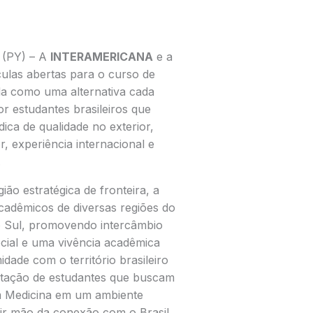
 (PY) – A
INTERAMERICANA
e a
culas abertas para o curso de
da como uma alternativa cada
r estudantes brasileiros que
ca de qualidade no exterior,
r, experiência internacional e
.
ão estratégica de fronteira, a
cadêmicos de diversas regiões do
o Sul, promovendo intercâmbio
ocial e uma vivência acadêmica
idade com o território brasileiro
aptação de estudantes que buscam
em Medicina em um ambiente
rir mão da conexão com o Brasil.