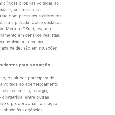
 clínicas próprias voltadas ao
idade, permitindo aos
reto com pacientes e diferentes
ública e privada. Outro destaque
ção Médica (CSim), espaço
inamento em cenários realistas,
esenvolvimento técnico,
omada de decisão em situações
studantes para a atuação
rso, os alunos participam do
pa voltada ao aperfeiçoamento
clínica médica, cirurgia,
e obstetrícia, entre outras
etivo é proporcionar formação
linhada às exigências