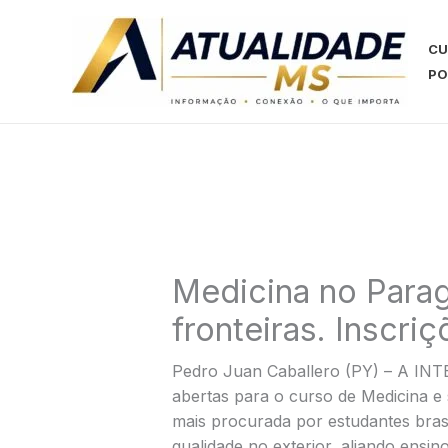
Ir
para
CU
o
PO
conteúdo
Medicina no Para
fronteiras. Inscri
Pedro Juan Caballero (PY) – A IN
abertas para o curso de Medicina e
mais procurada por estudantes bras
qualidade no exterior, aliando ensino