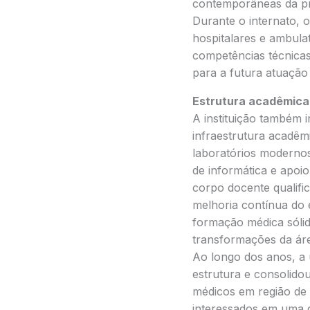
contemporâneas da pr
Durante o internato, 
hospitalares e ambulat
competências técnica
para a futura atuação 
Estrutura acadêmica
A instituição também 
infraestrutura acadêm
laboratórios modernos
de informática e apoi
corpo docente qualif
melhoria contínua do
formação médica sóli
transformações da ár
Ao longo dos anos, a 
estrutura e consolid
médicos em região de 
interessados em uma 