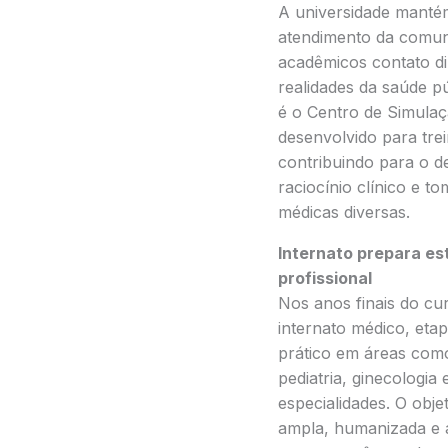
A universidade mantém
atendimento da comun
acadêmicos contato di
realidades da saúde p
é o Centro de Simula
desenvolvido para tre
contribuindo para o d
raciocínio clínico e t
médicas diversas.
Internato prepara e
profissional
Nos anos finais do cu
internato médico, eta
prático em áreas como 
pediatria, ginecologia 
especialidades. O obj
ampla, humanizada e a