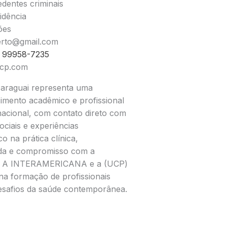
edentes criminais
idência
ões
berto@gmail.com
) 99958-7235
ucp.com
Paraguai representa uma
imento acadêmico e profissional
acional, com contato direto com
sociais e experiências
o na prática clínica,
ada e compromisso com a
, a A INTERAMERICANA e a (UCP)
na formação de profissionais
esafios da saúde contemporânea.