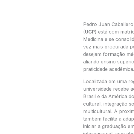
Pedro Juan Caballero
(
UCP
) está com matrí
Medicina e se consoli
vez mais procurada po
desejam formação médi
aliando ensino superio
praticidade acadêmica
Localizada em uma regi
universidade recebe a
Brasil e da América d
cultural, integração s
multicultural. A proxim
também facilita a ad
iniciar a graduação 
internacional, sem ab