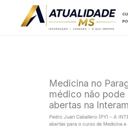
Ir
para
CU
o
PO
conteúdo
Medicina no Parag
médico não pode e
abertas na Intera
Pedro Juan Caballero (PY) – A IN
abertas para o curso de Medicina 