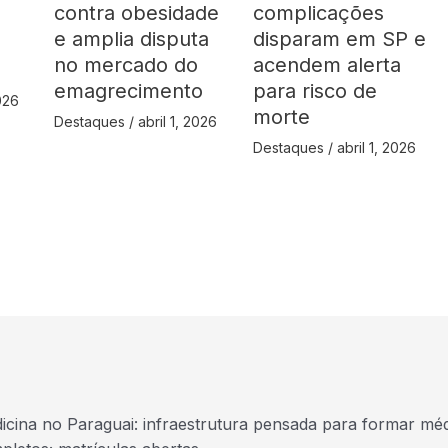
contra obesidade
complicações
á
e amplia disputa
disparam em SP e
no mercado do
acendem alerta
emagrecimento
para risco de
2026
morte
Destaques
/
abril 1, 2026
Destaques
/
abril 1, 2026
icina no Paraguai: infraestrutura pensada para formar mé