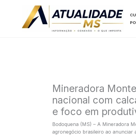
Ir
para
CU
o
PO
conteúdo
Mineradora Monte 
nacional com calcá
e foco em produt
Bodoquena (MS) – A Mineradora Mo
agronegócio brasileiro ao anunciar