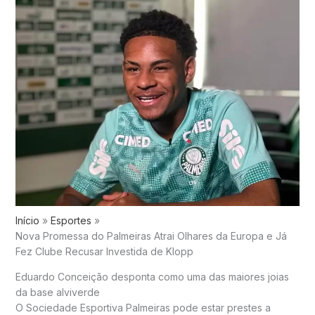
Início
Esportes
Nova Promessa do Palmeiras Atrai Olhares da Europa e Já
Fez Clube Recusar Investida de Klopp
Eduardo Conceição desponta como uma das maiores joias
da base alviverde
O
Sociedade Esportiva Palmeiras
pode estar prestes a