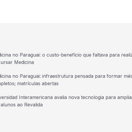
icina no Paraguai: o custo-benefício que faltava para real
cursar Medicina
icina no Paraguai: infraestrutura pensada para formar mé
pletos; matrículas abertas
versidad Interamericana avalia nova tecnologia para ampli
 alunos ao Revalida