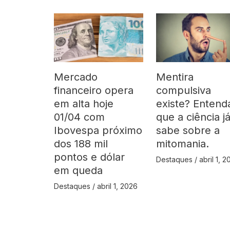
Mercado
Mentira
financeiro opera
compulsiva
em alta hoje
existe? Entend
01/04 com
que a ciência j
Ibovespa próximo
sabe sobre a
dos 188 mil
mitomania.
pontos e dólar
Destaques
/
abril 1, 
em queda
Destaques
/
abril 1, 2026