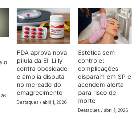
FDA aprova nova
Estética sem
pílula da Eli Lilly
controle:
a o
contra obesidade
complicações
á
e amplia disputa
disparam em SP e
no mercado do
acendem alerta
emagrecimento
para risco de
2026
morte
Destaques
/
abril 1, 2026
Destaques
/
abril 1, 2026