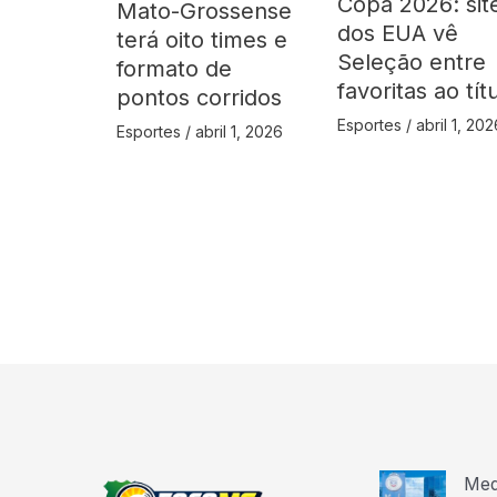
Copa 2026: sit
Mato-Grossense
dos EUA vê
terá oito times e
Seleção entre
formato de
favoritas ao tít
pontos corridos
Esportes
/
abril 1, 202
Esportes
/
abril 1, 2026
Med