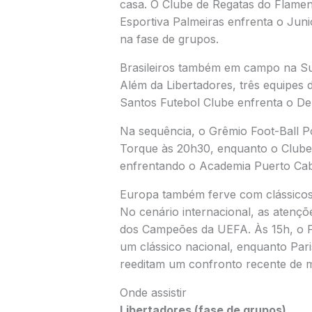
casa. O
Clube de Regatas do Flame
Esportiva Palmeiras
enfrenta o
Juni
na fase de grupos.
Brasileiros também em campo na S
Além da Libertadores, três equipes 
Santos Futebol Clube
enfrenta o
De
Na sequência, o
Grêmio Foot-Ball P
Torque
às 20h30, enquanto o
Clube
enfrentando o
Academia Puerto Cab
Europa também ferve com clássico
No cenário internacional, as atençõ
dos Campeões da UEFA
. Às 15h, o
um clássico nacional, enquanto
Par
reeditam um confronto recente de 
Onde assistir
Libertadores (fase de grupos)