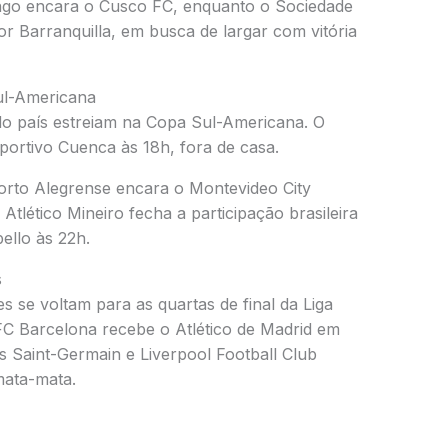
ngo
encara o
Cusco FC
, enquanto o
Sociedade
or Barranquilla
, em busca de largar com vitória
ul-Americana
do país estreiam na
Copa Sul-Americana
. O
portivo Cuenca
às 18h, fora de casa.
orto Alegrense
encara o
Montevideo City
 Atlético Mineiro
fecha a participação brasileira
ello
às 22h.
s
es se voltam para as quartas de final da
Liga
FC Barcelona
recebe o
Atlético de Madrid
em
is Saint-Germain
e
Liverpool Football Club
mata-mata.