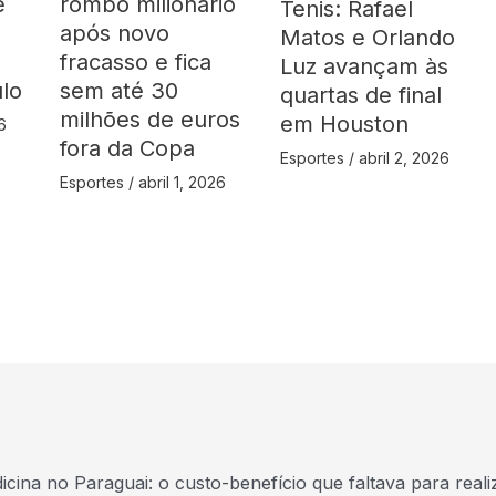
e
rombo milionário
Tenis: Rafael
após novo
Matos e Orlando
fracasso e fica
Luz avançam às
ulo
sem até 30
quartas de final
milhões de euros
em Houston
6
fora da Copa
Esportes
/
abril 2, 2026
Esportes
/
abril 1, 2026
icina no Paraguai: o custo-benefício que faltava para real