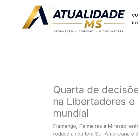
Ir
para
CU
o
PO
conteúdo
Quarta de decisões
na Libertadores e 
mundial
Flamengo, Palmeiras e Mirassol ent
rodada ainda tem Sul-Americana e 