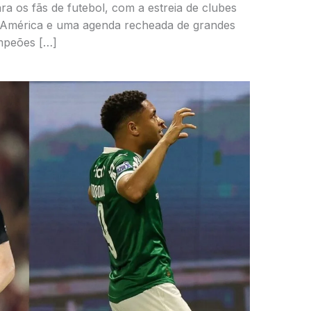
ra os fãs de futebol, com a estreia de clubes
a América e uma agenda recheada de grandes
mpeões […]