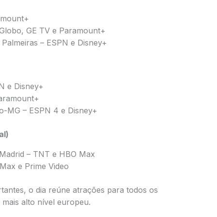
ramount+
 Globo, GE TV e Paramount+
x Palmeiras – ESPN e Disney+
N e Disney+
Paramount+
ico-MG – ESPN 4 e Disney+
al)
de Madrid – TNT e HBO Max
 Max e Prime Video
rtantes, o dia reúne atrações para todos os
 mais alto nível europeu.